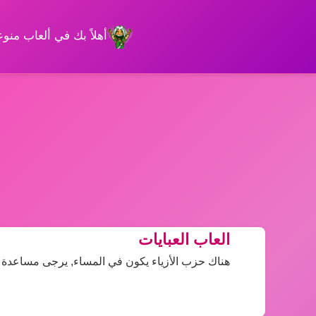
أهلاً بك في ألعاب من
العاب العبايات
هناك حزب الأزياء يكون في المساء, يرجى مساعدة د