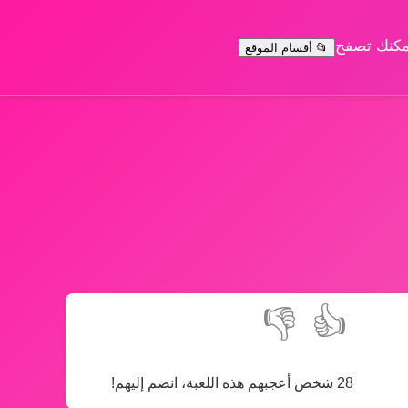
يمكنك تصفح
📂 أقسام الموقع
👎
👍
28 شخص أعجبهم هذه اللعبة، انضم إليهم!