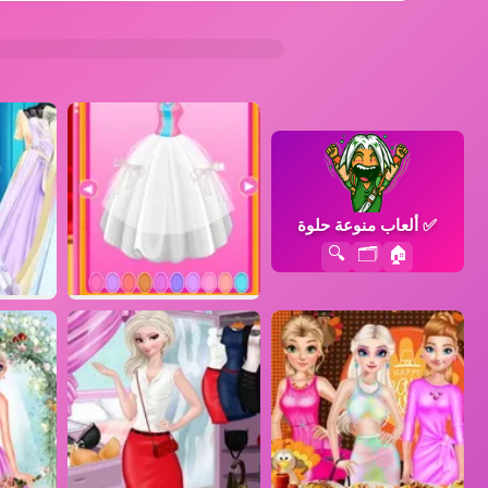
✅
ألعاب منوعة حلوة
🔍
🗂️
🏠