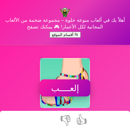
أهلاً بك في ألعاب منوعة حلوة – مجموعة ضخمة من الألعاب
المجانية لكل الأعمار! 🎮 يمكنك تصفح
📂 أقسام الموقع
إلعــــب
👎
👍