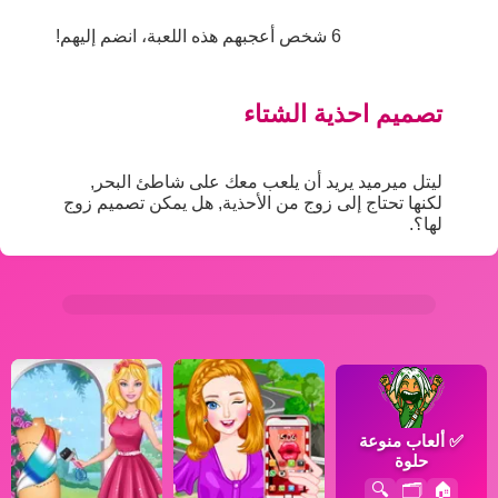
6 شخص أعجبهم هذه اللعبة، انضم إليهم!
تصميم احذية الشتاء
ليتل ميرميد يريد أن يلعب معك على شاطئ البحر,
لكنها تحتاج إلى زوج من الأحذية, هل يمكن تصميم زوج
لها؟.
✅
ألعاب منوعة
حلوة
🔍
🗂️
🏠