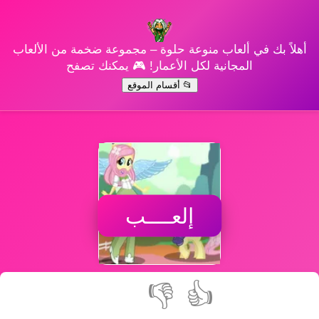
أهلاً بك في ألعاب منوعة حلوة – مجموعة ضخمة من الألعاب
المجانية لكل الأعمار! 🎮 يمكنك تصفح
📂 أقسام الموقع
إلعــــب
👎
👍