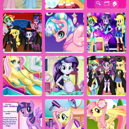
🔍
🗂️
🏠