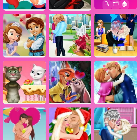
🔍
🗂️
🏠