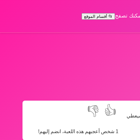
يمكنك تصفح
📂 أقسام الموقع
👎
👍
 سيعطي
1 شخص أعجبهم هذه اللعبة، انضم إليهم!