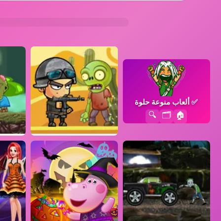
✅
ألعاب منوعة حلوة
🔍
🗂️
🏠