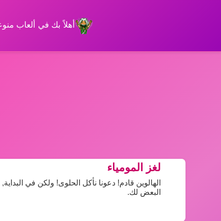
أهلاً بك في ألعاب من
لغز المومياء
الهالوين قادم! دعونا نأكل الحلوى! ولكن في البداي
البعض لك.