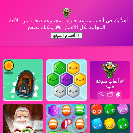
أهلاً بك في ألعاب منوعة حلوة – مجموعة ضخمة من الألعاب
المجانية لكل الأعمار! 🎮 يمكنك تصفح
📂 أقسام الموقع
✅
ألعاب منوعة
حلوة
🔍
🗂️
🏠