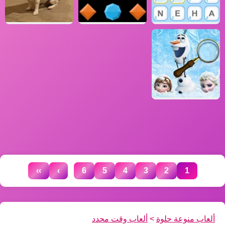
...
››
›
6
5
4
3
2
1
ألعاب منوعة حلوة
>
ألعاب وقت محدد