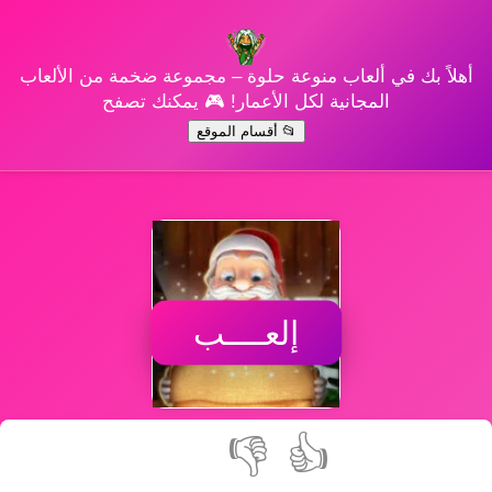
أهلاً بك في ألعاب منوعة حلوة – مجموعة ضخمة من الألعاب
المجانية لكل الأعمار! 🎮 يمكنك تصفح
📂 أقسام الموقع
إلعــــب
👎
👍