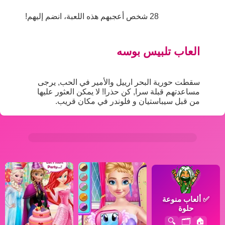
28 شخص أعجبهم هذه اللعبة، انضم إليهم!
العاب تلبيس بوسه
سقطت حورية البحر ارييل والأمير في الحب, يرجى
مساعدتهم قبلة سرا, كن حذرا! لا يمكن العثور عليها
من قبل سيباستيان و فلوندر في مكان قريب.
✅
ألعاب منوعة
حلوة
🔍
🗂️
🏠