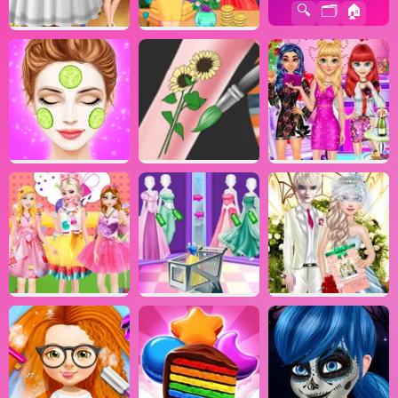
🔍
🗂️
🏠