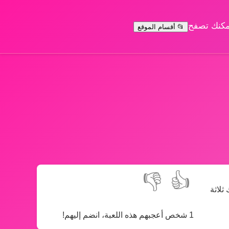
يمكنك تصفح
📂 أقسام الموقع
👎
👍
ثلاثة
1 شخص أعجبهم هذه اللعبة، انضم إليهم!