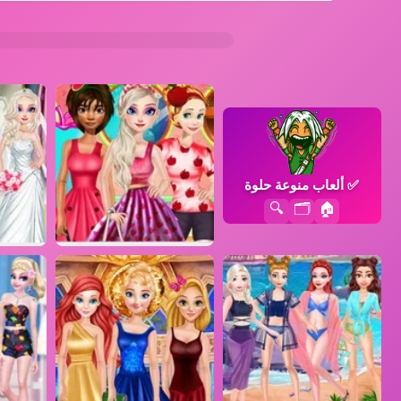
✅
ألعاب منوعة حلوة
🔍
🗂️
🏠