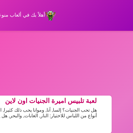
أهلاً بك في ألعاب من
لعبة تلبيس اميرة الجنيات اون لاين
هل تحب الجنيات؟ إلسا, آنا, وموانا يحب ذلك كثيرا,
أنواع من اللباس للاختيار: النار, الغابات, والبحر, ه