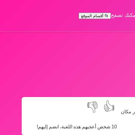
يمكنك تصفح
📂 أقسام الموقع
👎
👍
ر مكان
10 شخص أعجبهم هذه اللعبة، انضم إليهم!