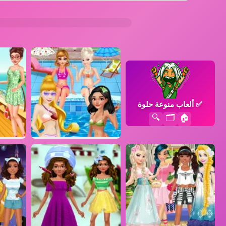
✅
ألعاب منوعة حلوة
🔍
🗂️
🏠