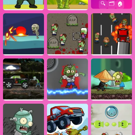
🔍
🗂️
🏠