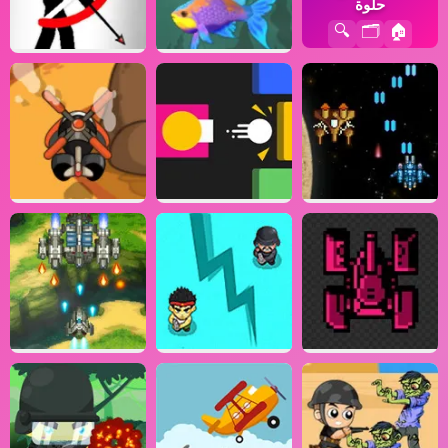
حلوة
🔍
🗂️
🏠