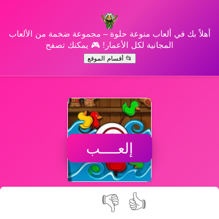
أهلاً بك في ألعاب منوعة حلوة – مجموعة ضخمة من الألعاب
المجانية لكل الأعمار! 🎮 يمكنك تصفح
📂 أقسام الموقع
إلعــــب
👎
👍