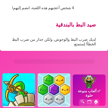
4 شخص أعجبهم هذه اللعبة، انضم إليهم!
صيد البط بالبندقية
لديك ضرب البط والوحوش, ولكن حذار من ضرب البط
الخطأ! إستمتع.
✅
ألعاب منوعة
حلوة
🔍
🗂️
🏠