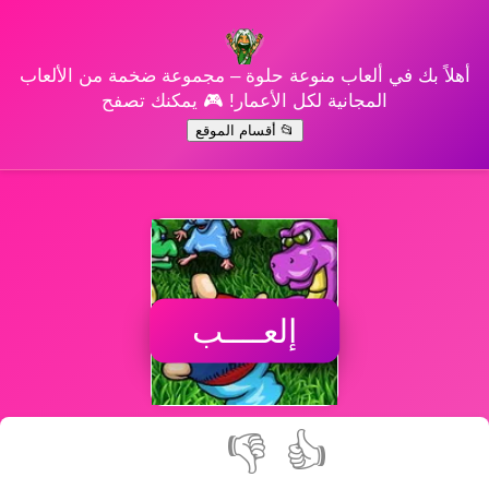
أهلاً بك في ألعاب منوعة حلوة – مجموعة ضخمة من الألعاب
المجانية لكل الأعمار! 🎮 يمكنك تصفح
📂 أقسام الموقع
إلعــــب
👎
👍