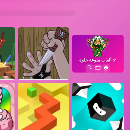
✅
ألعاب منوعة حلوة
🔍
🗂️
🏠