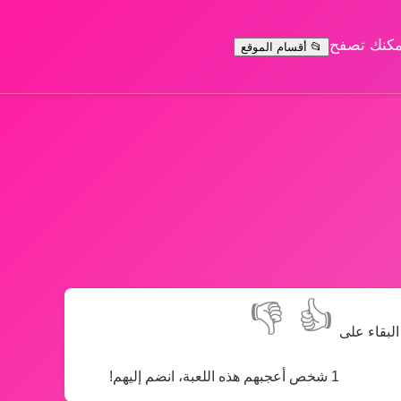
يمكنك تصفح
📂 أقسام الموقع
👎
👍
البقاء على
1 شخص أعجبهم هذه اللعبة، انضم إليهم!