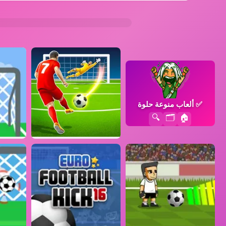
✅
ألعاب منوعة حلوة
🔍
🗂️
🏠