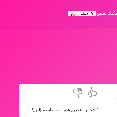
يمكنك تصفح
📂 أقسام الموقع
👎
👍
ين
1 شخص أعجبهم هذه اللعبة، انضم إليهم!