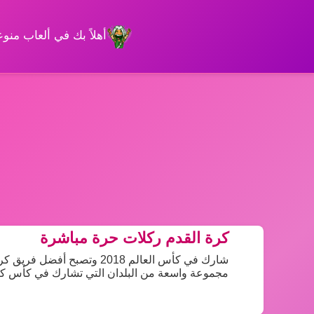
أهلاً بك في ألعاب من
كرة القدم ركلات حرة مباشرة
شارك في كأس العالم 2018 وت
مجموعة واسعة من البلدان التي تشارك في كأس كرة القدم 2018, تصبح أفضل لاعب كرة 