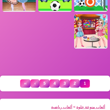
››
›
5
4
3
2
1
ألعاب منوعة حلوة
>
ألعاب رياضية