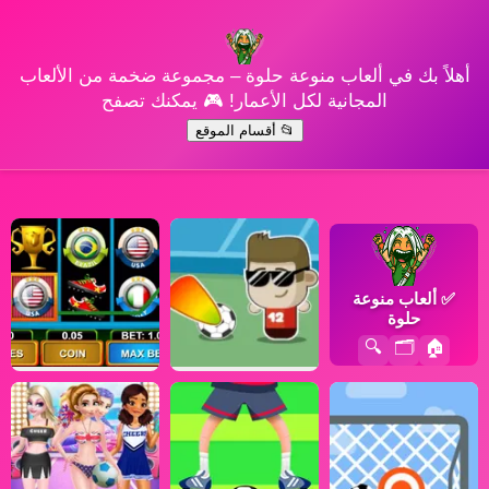
أهلاً بك في ألعاب منوعة حلوة – مجموعة ضخمة من الألعاب
المجانية لكل الأعمار! 🎮 يمكنك تصفح
📂 أقسام الموقع
✅
ألعاب منوعة
حلوة
🔍
🗂️
🏠