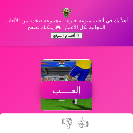
أهلاً بك في ألعاب منوعة حلوة – مجموعة ضخمة من الألعاب
المجانية لكل الأعمار! 🎮 يمكنك تصفح
📂 أقسام الموقع
إلعــــب
👎
👍