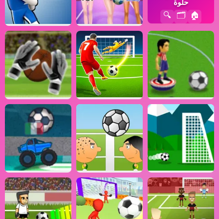
حلوة
🔍
🗂️
🏠