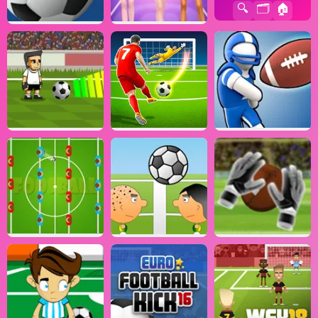
🔍
🗂️
🏠