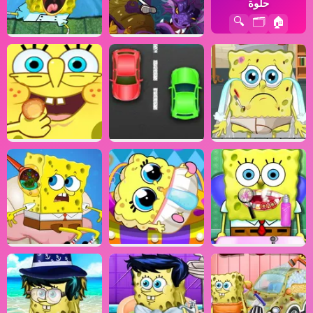
حلوة
🔍
🗂️
🏠