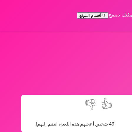
يمكنك تصفح
📂 أقسام الموقع
👎
👍
49 شخص أعجبهم هذه اللعبة، انضم إليهم!