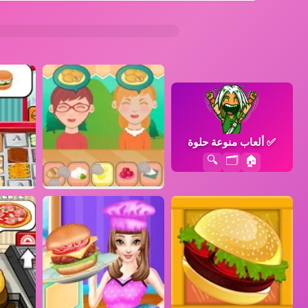
✅
ألعاب منوعة حلوة
🔍
🗂️
🏠