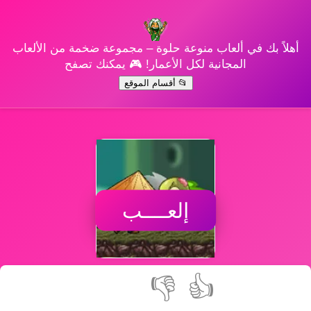
أهلاً بك في ألعاب منوعة حلوة – مجموعة ضخمة من الألعاب
المجانية لكل الأعمار! 🎮 يمكنك تصفح
📂 أقسام الموقع
إلعــــب
👎
👍