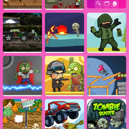
🔍
🗂️
🏠