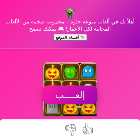
أهلاً بك في ألعاب منوعة حلوة – مجموعة ضخمة من الألعاب
المجانية لكل الأعمار! 🎮 يمكنك تصفح
📂 أقسام الموقع
إلعــــب
👎
👍