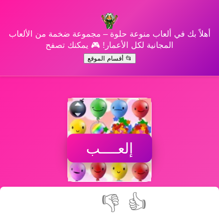
أهلاً بك في ألعاب منوعة حلوة – مجموعة ضخمة من الألعاب
المجانية لكل الأعمار! 🎮 يمكنك تصفح
📂 أقسام الموقع
إلعــــب
👎
👍