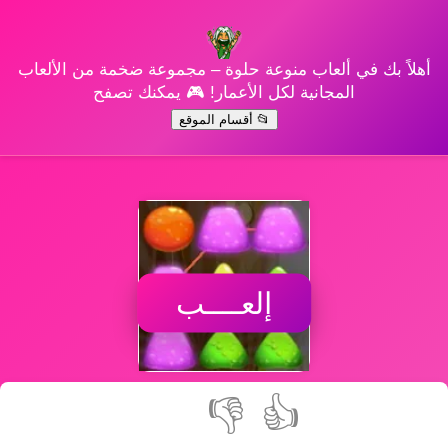
أهلاً بك في ألعاب منوعة حلوة – مجموعة ضخمة من الألعاب
المجانية لكل الأعمار! 🎮 يمكنك تصفح
📂 أقسام الموقع
إلعــــب
👎
👍