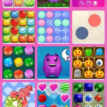
🔍
🗂️
🏠