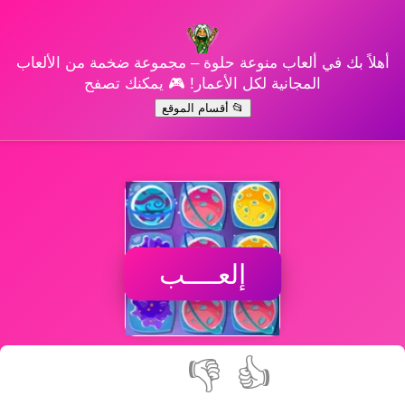
أهلاً بك في ألعاب منوعة حلوة – مجموعة ضخمة من الألعاب
المجانية لكل الأعمار! 🎮 يمكنك تصفح
📂 أقسام الموقع
إلعــــب
👎
👍