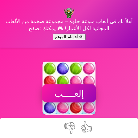
أهلاً بك في ألعاب منوعة حلوة – مجموعة ضخمة من الألعاب
المجانية لكل الأعمار! 🎮 يمكنك تصفح
📂 أقسام الموقع
إلعــــب
👎
👍