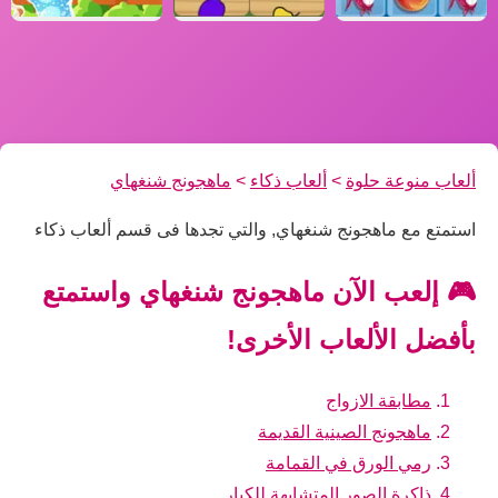
ألعاب منوعة حلوة
>
ألعاب ذكاء
>
ماهجونج شنغهاي
استمتع مع ماهجونج شنغهاي, والتي تجدها فى قسم ألعاب ذكاء
🎮 إلعب الآن ماهجونج شنغهاي واستمتع
بأفضل الألعاب الأخرى!
مطابقة الازواج
ماهجونج الصينية القديمة
رمي الورق في القمامة
ذاكرة الصور المتشابهة للكبار