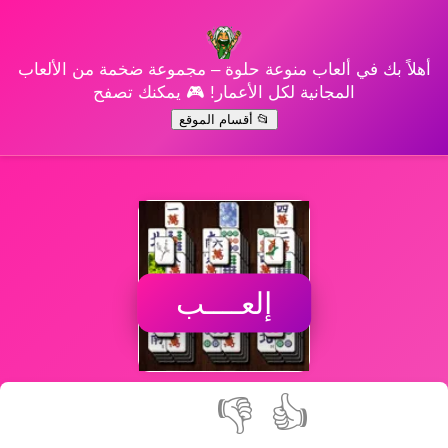
أهلاً بك في ألعاب منوعة حلوة – مجموعة ضخمة من الألعاب
المجانية لكل الأعمار! 🎮 يمكنك تصفح
📂 أقسام الموقع
إلعــــب
👎
👍