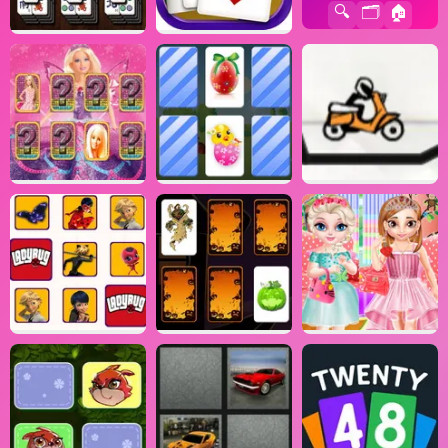
🔍
🗂️
🏠