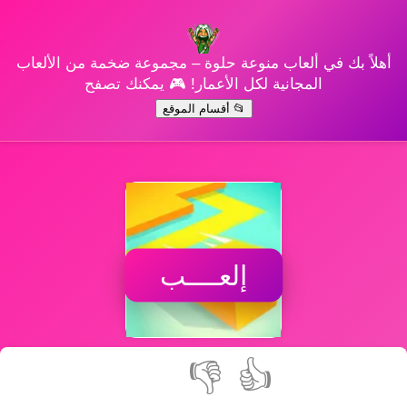
أهلاً بك في ألعاب منوعة حلوة – مجموعة ضخمة من الألعاب
المجانية لكل الأعمار! 🎮 يمكنك تصفح
📂 أقسام الموقع
إلعــــب
👎
👍