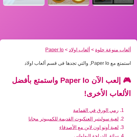
ألعاب منوعة حلوة
>
ألعاب اولاد
>
Paper Io
استمتع مع Paper Io, والتي تجدها فى قسم ألعاب اولاد
🎮 إلعب الآن Paper Io واستمتع بأفضل
الألعاب الأخرى!
رمي الورق في القمامة
لعبة سوليتير العنكبوت القديمة للكمبيوتر مجانا
لعبة أونو اون لاين مع الأصدقاء
سائق الدراجة البهلواني