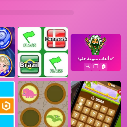
✅
ألعاب منوعة حلوة
🔍
🗂️
🏠