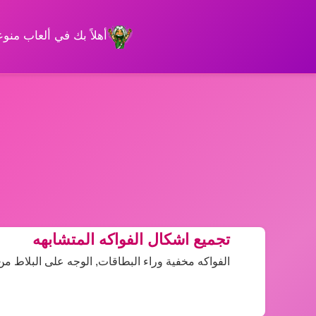
أهلاً بك في ألعاب من
تجميع اشكال الفواكه المتشابهه
الفواكه مخفية وراء البطاقات, الوجه على البلاط م