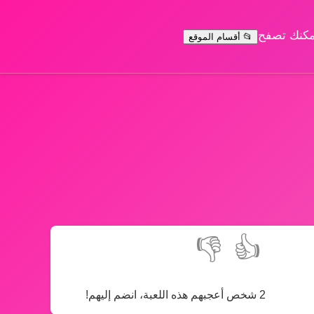
يمكنك تصفح
📂 أقسام الموقع
👎
👍
2 شخص أعجبهم هذه اللعبة، انضم إليهم!