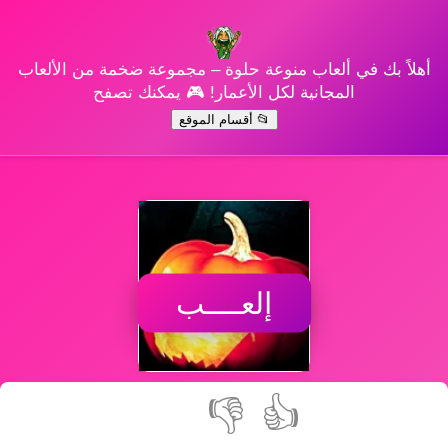
أهلاً بك في ألعاب منوعة حلوة – مجموعة ضخمة من الألعاب
المجانية لكل الأعمار! 🎮 يمكنك تصفح
📂 أقسام الموقع
إلعــــب
👎
👍