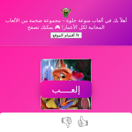
أهلاً بك في ألعاب منوعة حلوة – مجموعة ضخمة من الألعاب
المجانية لكل الأعمار! 🎮 يمكنك تصفح
📂 أقسام الموقع
إلعــــب
👎
👍