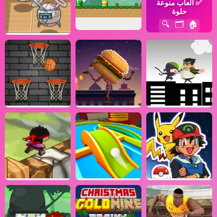
✅
ألعاب منوعة
حلوة
🔍
🗂️
🏠