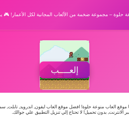
وعة حلوة – مجموعة ضخمة من الألعاب المجانية لكل الأعمار! 🎮 
إلعــــب
موقع العاب منوعة حلوة! افضل موقع العاب ايفون, اندرويد, تابلت, س
ر الانترنت, بدون تحميل! لا تحتاج إلي تنزيل التطبيق علي جوالك.