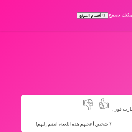
يمكنك تصفح
📂 أقسام الموقع
👎
👍
مارت فون,
7 شخص أعجبهم هذه اللعبة، انضم إليهم!