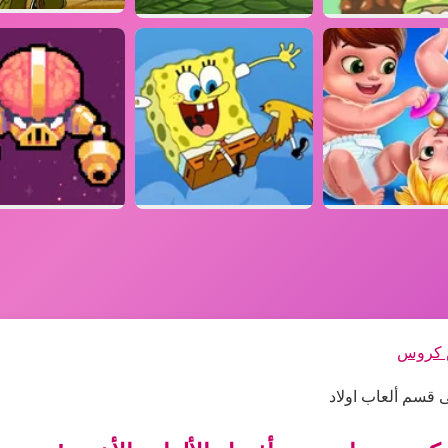
س كروس
 قسم ألعاب اولاد