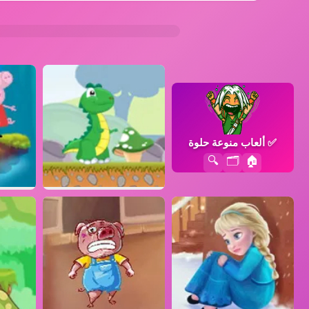
✅
ألعاب منوعة حلوة
🔍
🗂️
🏠