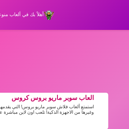
أهلاً بك في ألعاب من
العاب سوبر ماريو بروس كروس
استمتع ألعاب فلاش سوبر ماريو بروس! التي يقدمها 
وغيرها من الاجهزة الذكية! تلعب اون لاين مباشرة عب