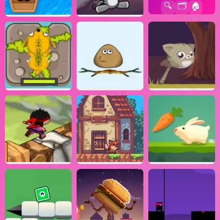
🔍
🗂️
🏠