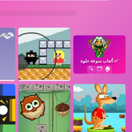
✅
ألعاب منوعة حلوة
🔍
🗂️
🏠