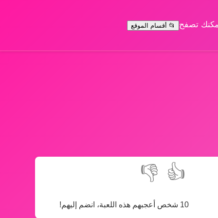
يمكنك تصفح
📂 أقسام الموقع
👎
👍
10 شخص أعجبهم هذه اللعبة، انضم إليهم!