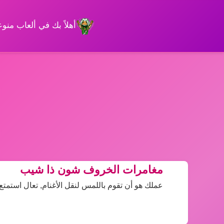
أهلاً بك في ألعاب من
مغامرات الخروف شون ذا شيب
عملك هو أن تقوم باللمس لنقل الأغنام, تعال استمتع لع