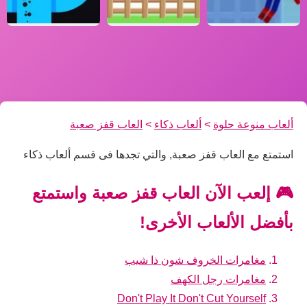
ألعاب منوعة حلوة
>
ألعاب ذكاء
>
العاب قفز صعبة
استمتع مع العاب قفز صعبة, والتي تجدها فى قسم ألعاب ذكاء
🎮 إلعب الآن العاب قفز صعبة واستمتع
بأفضل الألعاب الأخرى!
مغامرات الخروف شون ذا شيب
مغامرات رجل الكهف
Don't Play It Don't Cut Yourself