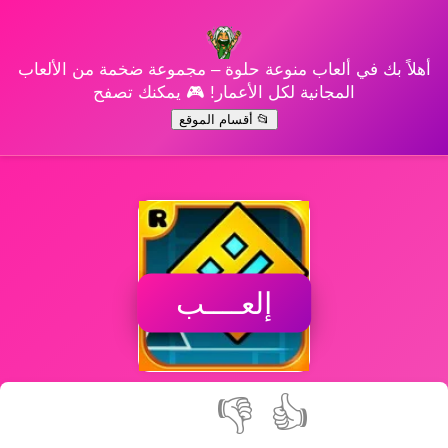
أهلاً بك في ألعاب منوعة حلوة – مجموعة ضخمة من الألعاب
المجانية لكل الأعمار! 🎮 يمكنك تصفح
📂 أقسام الموقع
إلعــــب
👎
👍