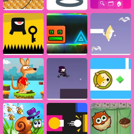
🔍
🗂️
🏠