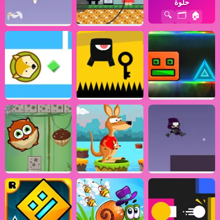
حلوة
🔍
🗂️
🏠