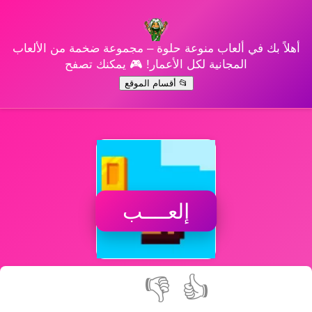
أهلاً بك في ألعاب منوعة حلوة – مجموعة ضخمة من الألعاب
المجانية لكل الأعمار! 🎮 يمكنك تصفح
📂 أقسام الموقع
إلعــــب
👎
👍