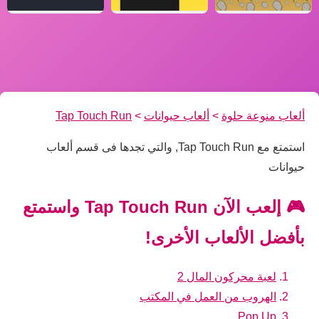
ألعاب منوعة حلوة
>
ألعاب حيوانات
>
Tap Touch Run
استمتع مع Tap Touch Run, والتي تجدها فى قسم ألعاب
حيوانات
🎮 إلعب الآن Tap Touch Run واستمتع
بأفضل الألعاب الأخرى!
لعبة محركون المال 2
الهروب من العمل في المكتب
Pop Up