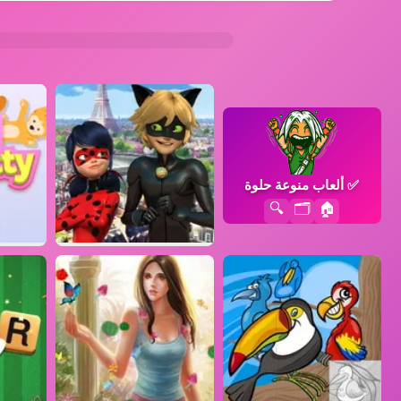
✅
ألعاب منوعة حلوة
🔍
🗂️
🏠