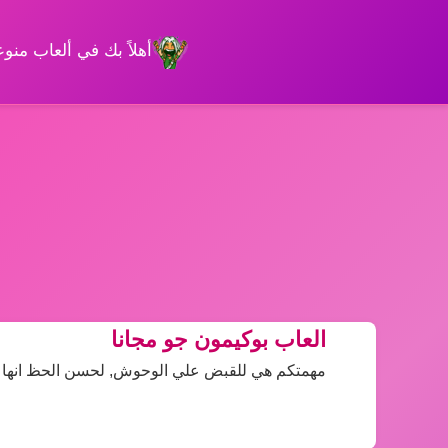
أهلاً بك في ألعاب من
العاب بوكيمون جو مجانا
مهمتكم هي للقبض علي الوحوش, لحسن الحظ انها حر