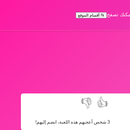
يمكنك تصفح
📂 أقسام الموقع
👎
👍
3 شخص أعجبهم هذه اللعبة، انضم إليهم!