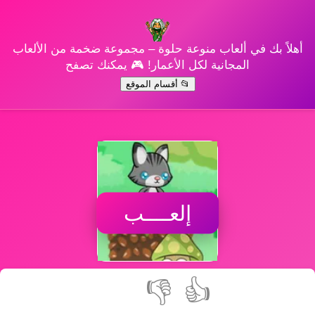
أهلاً بك في ألعاب منوعة حلوة – مجموعة ضخمة من الألعاب
المجانية لكل الأعمار! 🎮 يمكنك تصفح
📂 أقسام الموقع
إلعــــب
👎
👍