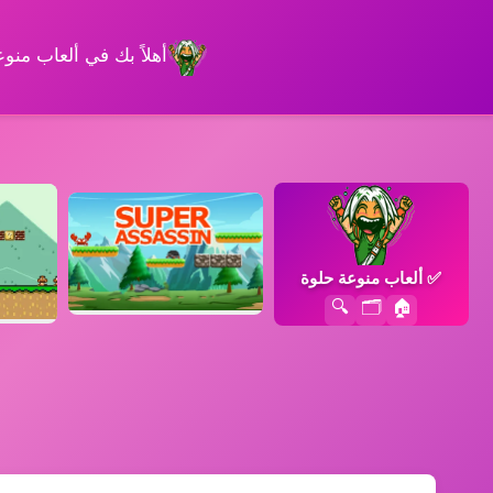
أهلاً بك في ألعاب من
✅
ألعاب منوعة حلوة
🔍
🗂️
🏠