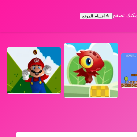
يمكنك تصفح
📂 أقسام الموقع