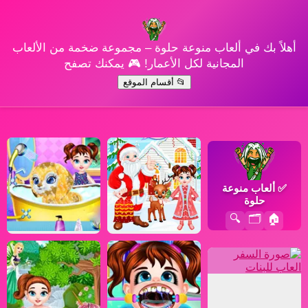
أهلاً بك في ألعاب منوعة حلوة – مجموعة ضخمة من الألعاب
المجانية لكل الأعمار! 🎮 يمكنك تصفح
📂 أقسام الموقع
✅
ألعاب منوعة
حلوة
🔍
🗂️
🏠