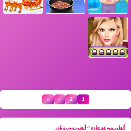
››
›
2
1
ألعاب منوعة حلوة
>
ألعاب بيبى تايلور