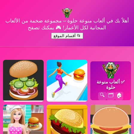
أهلاً بك في ألعاب منوعة حلوة – مجموعة ضخمة من الألعاب
المجانية لكل الأعمار! 🎮 يمكنك تصفح
📂 أقسام الموقع
✅
ألعاب منوعة
حلوة
🔍
🗂️
🏠