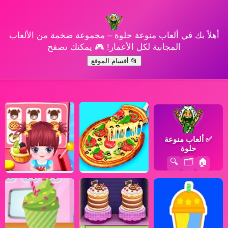
أهلاً بك في ألعاب منوعة حلوة – مجموعة ضخمة من الألعاب
المجانية لكل الأعمار! 🎮 يمكنك تصفح
📂 أقسام الموقع
✅
ألعاب منوعة
حلوة
🔍
🗂️
🏠