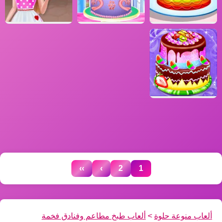
››
›
2
1
ألعاب منوعة حلوة
>
ألعاب طبخ مطاعم وفنادق فخمة