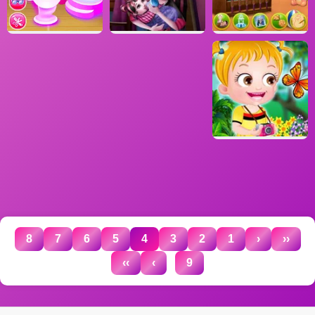
8
7
6
5
4
3
2
1
‹
‹‹
...
››
›
9