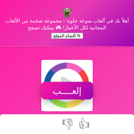
أهلاً بك في ألعاب منوعة حلوة – مجموعة ضخمة من الألعاب
المجانية لكل الأعمار! 🎮 يمكنك تصفح
📂 أقسام الموقع
إلعــــب
👎
👍