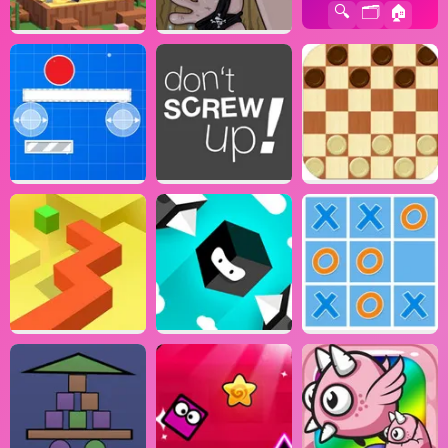
🔍
🗂️
🏠